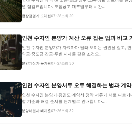
별 점검표입니다. 모집공고 대조법부터 시간...
현장점검가 오채린
07-28
조회 29
인천 수자인 분양가 계산 오류 잡는 법과 비교
인천 수자인 분양가가 자료마다 달라 보이는 원인을 짚고, 면
약금·중도금·잔금·주변 시세를 같은 조건으...
분양계산가 윤가람
07-27
조회 30
인천 수자인 분양서류 오류 해결하는 법과 계약
인천 수자인 분양가·평면도·계약서·청약 서류가 서로 다르거
할 기준과 해결 순서를 단계별로 안내합니다....
분양해결사 배지훈
07-26
조회 32