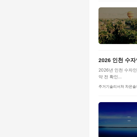
2026 인천 수
2026년 인천 수자
약 전 확인...
주거기술리서처 차은솔