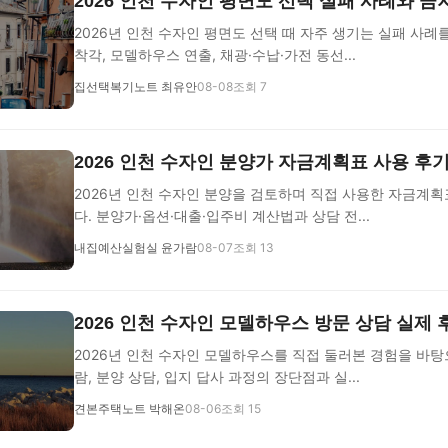
2026 인천 수자인 평면도 선택 실패 사례와 
2026년 인천 수자인 평면도 선택 때 자주 생기는 실패 사례
착각, 모델하우스 연출, 채광·수납·가전 동선...
집선택복기노트 최유안
08-08
조회 7
2026 인천 수자인 분양가 자금계획표 사용 후
2026년 인천 수자인 분양을 검토하며 직접 사용한 자금계
다. 분양가·옵션·대출·입주비 계산법과 상담 전...
내집예산실험실 윤가람
08-07
조회 13
2026 인천 수자인 모델하우스 방문 상담 실제
2026년 인천 수자인 모델하우스를 직접 둘러본 경험을 바탕으
람, 분양 상담, 입지 답사 과정의 장단점과 실...
견본주택노트 박해온
08-06
조회 15