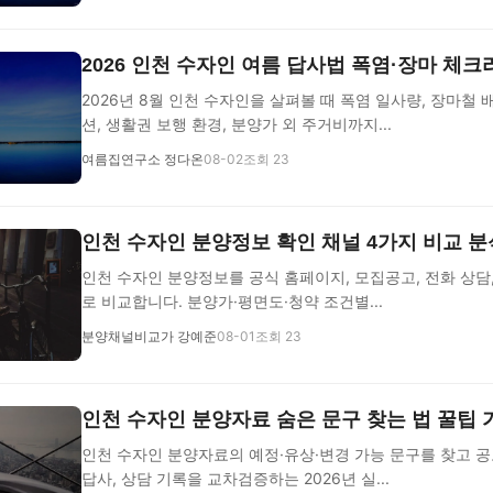
2026 인천 수자인 여름 답사법 폭염·장마 체
2026년 8월 인천 수자인을 살펴볼 때 폭염 일사량, 장마철 
션, 생활권 보행 환경, 분양가 외 주거비까지...
여름집연구소 정다온
08-02
조회 23
인천 수자인 분양정보 확인 채널 4가지 비교 
인천 수자인 분양정보를 공식 홈페이지, 모집공고, 전화 상담
로 비교합니다. 분양가·평면도·청약 조건별...
분양채널비교가 강예준
08-01
조회 23
인천 수자인 분양자료 숨은 문구 찾는 법 꿀팁
인천 수자인 분양자료의 예정·유상·변경 가능 문구를 찾고 공
답사, 상담 기록을 교차검증하는 2026년 실...