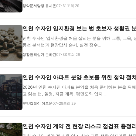
청약문서탐정 유시온
07-31
조회 29
인천 수자인 입지환경 보는 법 초보자 생활권 
인천 수자인 입지환경을 처음 살피는 분을 위해 교통, 교육, 상
동선 분석법과 현장답사 순서, 실전 점수...
생활권해설가 문하린
07-30
조회 26
인천 수자인 아파트 분양 초보를 위한 청약 절
2026년 인천 수자인 아파트 분양을 처음 준비하는 분을 위해
고 읽는 법, 일정, 자금 계획, 평면도와 입지 ...
분양길잡이 이로운
07-29
조회 29
인천 수자인 계약 전 현장 리스크 점검표 총정
인천 수자인 계약 전 소음·일조·침수·교통·생활 인프라를 현