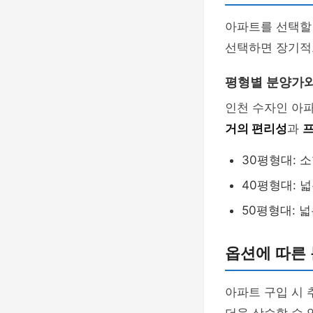
아파트를 선택할 
선택하면 장기적
평형별 분양가
인천 수자인 아파
거의 편리성
과
30평형대: 
40평형대: 
50평형대: 
옵션에 따른
아파트 구입 시 