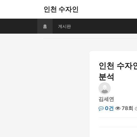
인천 수자인
홈
게시판
인천 수자인
분석
김세연
0건
78회